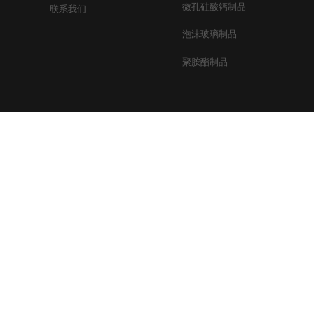
微孔硅酸钙制品
联系我们
泡沫玻璃制品​
聚胺酯制品
Copyright ©
安徽鼎元新材