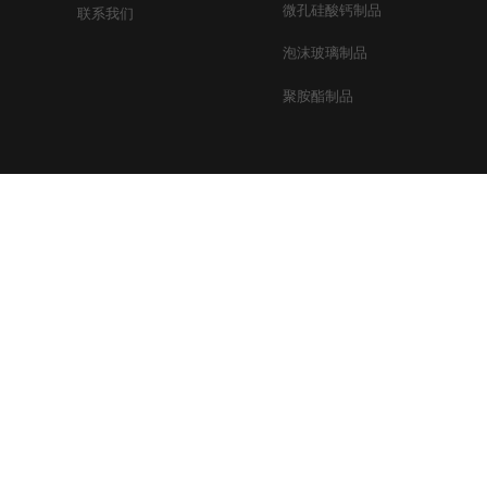
微孔硅酸钙制品
联系我们
泡沫玻璃制品​
聚胺酯制品
Copyright ©
安徽鼎元新材